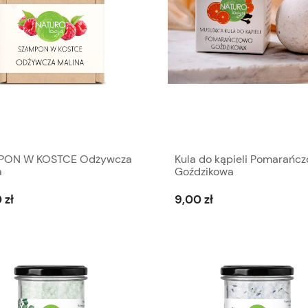
PON W KOSTCE Odżywcza
Kula do kąpieli Pomarańc
a
Goździkowa
 zł
9,00 zł