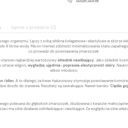
Opinie o produkcie (0)
aszego organizmu. Łączy z sobą włókna kolagenowe i elastylowe w skórze wł
Cena nie zawiera ewentualnych kosztów
o 6 litrów wody. Ma on również zdolność minimalizowania stanu zapalnego i
płatności
co prowadzi do powstawania zmarszczek.
 stanowi najbardziej wartościowy
składnik nawilżający
. Jako składnik ko
 utracie wilgoci,
wygładza
,
ujędrnia
i
poprawia elastyczność skóry
. Nauko
eliksir młodości.
n i blizn
. A to dlatego, że kwas hialuronowy stymuluje powstawanie komóre
ie doszło do zranienia. Rezultaty są zaskakujące. Nawet bardzo.
Ciężko goj
onowego polecana do głębokich zmarszczek, zbudowana z kwasów małoczą
aci ma silne działanie odmładzające i nawilżające. Ze względu na silne właś