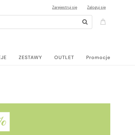
Zarejestruj się
Zaloguj się
EJE
ZESTAWY
OUTLET
Promocje