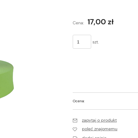
Cena nie
17,00 zł
Cena:
płatnośc
szt.
Ocena:
zapytaj o produkt
poleć znajomemu
dodaj opinię