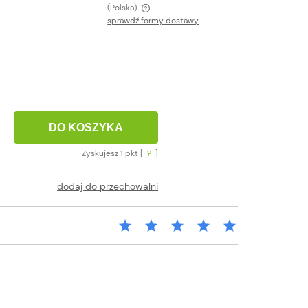
(Polska)
sprawdź formy dostawy
 zawiera ewentualnych kosztów
i
DO KOSZYKA
Zyskujesz
1
pkt [
?
]
dodaj do przechowalni