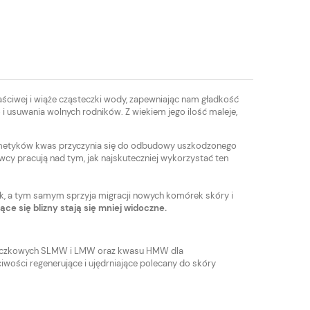
aściwej i wiąże cząsteczki wody, zapewniając nam gładkość
 usuwania wolnych rodników. Z wiekiem jego ilość maleje,
smetyków kwas przyczynia się do odbudowy uszkodzonego
wcy pracują nad tym, jak najskuteczniej wykorzystać ten
k, a tym samym sprzyja migracji nowych komórek skóry i
ące się blizny stają się mniej widoczne.
steczkowych SLMW i LMW oraz kwasu HMW dla
ciwości regenerujące i ujędrniające polecany do skóry