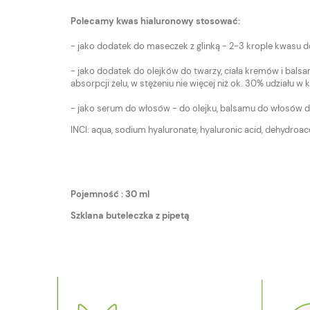
Polecamy kwas hialuronowy stosować:
- jako dodatek do maseczek z glinką - 2-3 krople kwasu 
- jako dodatek do olejków do twarzy, ciała kremów i bals
absorpcji żelu, w stężeniu nie więcej niż ok. 30% udziału
- jako serum do włosów - do olejku, balsamu do włosów do
INCI: aqua, sodium hyaluronate, hyaluronic acid, dehydroace
Pojemność : 30 ml
Szklana buteleczka z pipetą