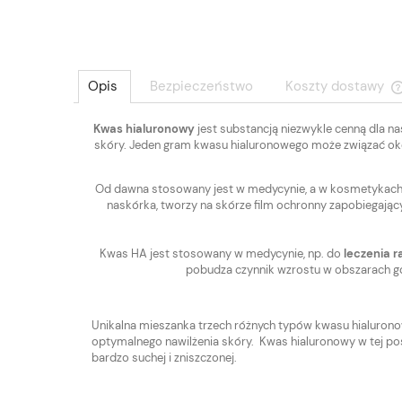
Opis
Bezpieczeństwo
Koszty dostawy
Kwas hialuronowy
jest substancją niezwykle cenną dla n
skóry. Jeden gram kwasu hialuronowego może związać okoł
Od dawna stosowany jest w medycynie, a w kosmetykach
naskórka, tworzy na skórze film ochronny zapobiegający
Kwas HA jest stosowany w medycynie, np. do
leczenia ra
pobudza czynnik wzrostu w obszarach gdz
Unikalna mieszanka trzech różnych typów kwasu hialur
optymalnego nawilżenia skóry. Kwas hialuronowy w tej post
bardzo suchej i zniszczonej.