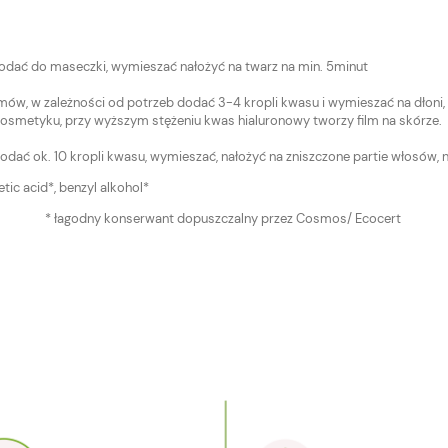
dodać do maseczki, wymieszać nałożyć na twarz na min. 5minut
amów, w zależności od potrzeb dodać 3-4 kropli kwasu i wymieszać na dłoni
 w kosmetyku, przy wyższym stężeniu kwas hialuronowy tworzy film na skórze.
dać ok. 10 kropli kwasu, wymieszać, nałożyć na zniszczone partie włosów, 
tic acid*, benzyl alkohol*
* łagodny konserwant dopuszczalny przez Cosmos/ Ecocert